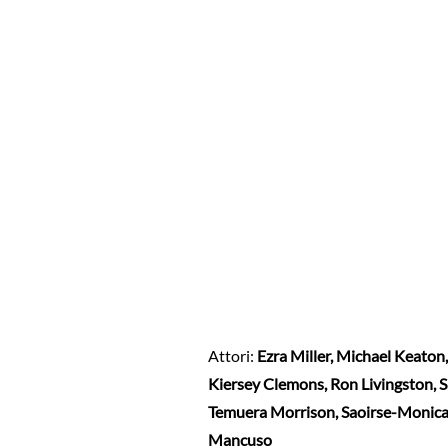
Attori:
Ezra Miller
,
Michael Keaton
Kiersey Clemons
,
Ron Livingston
,
S
Temuera Morrison
,
Saoirse-Monica
Mancuso