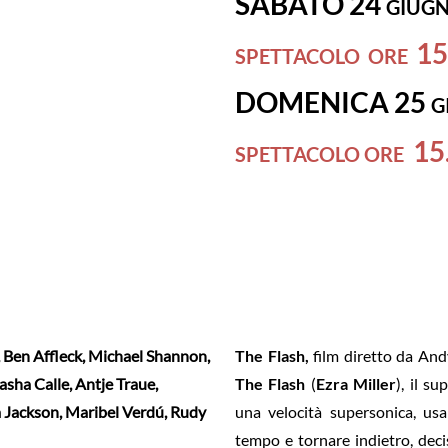
SABATO 24
GIUGN
15
SPETTACOLO ORE
DOMENICA 25
G
15
SPETTACOLO ORE
,
Ben Affleck
,
Michael Shannon
,
The Flash,
film diretto da And
asha Calle
,
Antje Traue
,
The Flash
(
Ezra Miller
), il s
 Jackson
,
Maribel Verdú
,
Rudy
una velocità supersonica, usa
tempo e tornare indietro, deci