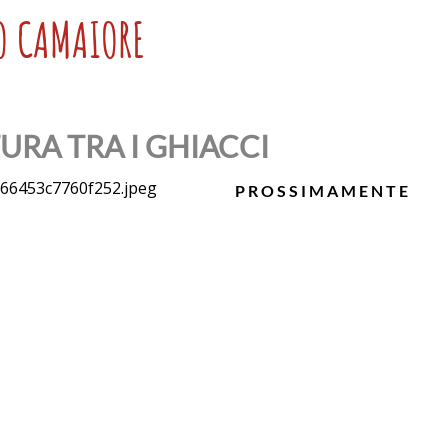
O CAMAIORE
RA TRA I GHIACCI
P R O S S I M A M E N T E